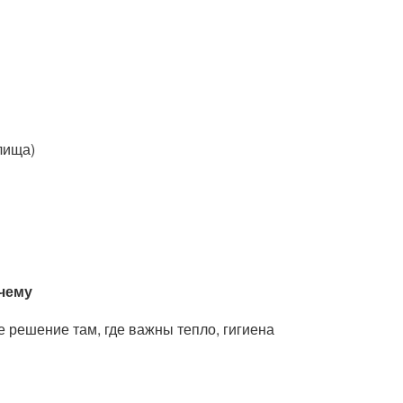
лища)
очему
е решение там, где важны тепло, гигиена