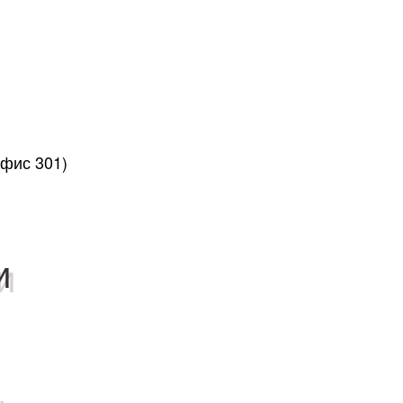
офис 301)
и
ы